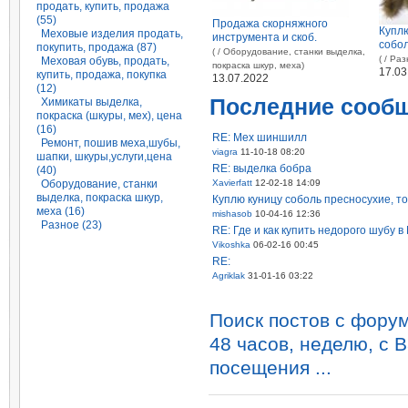
продать, купить, продажа
(55)
Продажа скорняжного
Купл
Меховые изделия продать,
инструмента и скоб.
собо
покупить, продажа (87)
( / Оборудование, станки выделка,
( / Ра
Меховая обувь, продать,
покраска шкур, меха)
17.03
купить, продажа, покупка
13.07.2022
(12)
Последние сооб
Химикаты выделка,
покраска (шкуры, мех), цена
(16)
RE: Мех шиншилл
Ремонт, пошив меха,шубы,
viagra
11-10-18 08:20
шапки, шкуры,услуги,цена
RE: выделка бобра
(40)
Оборудование, станки
Xavierfatt
12-02-18 14:09
выделка, покраска шкур,
Куплю куницу соболь пресносухие, т
меха (16)
mishasob
10-04-16 12:36
Разное (23)
RE: Где и как купить недорого шубу в
Vikoshka
06-02-16 00:45
RE:
Agriklak
31-01-16 03:22
Поиск постов с форума
48 часов, неделю, с 
посещения ...