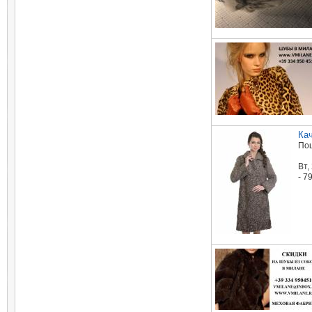
Ка
Пош
Вт,
- 7