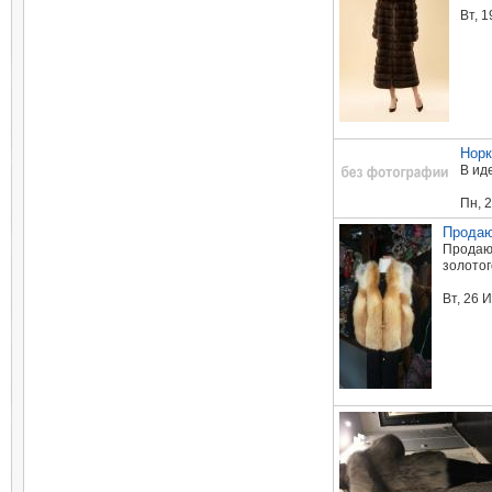
Вт, 
Норк
В ид
Пн, 
Продаю
Продаю 
золотог
Вт, 26 