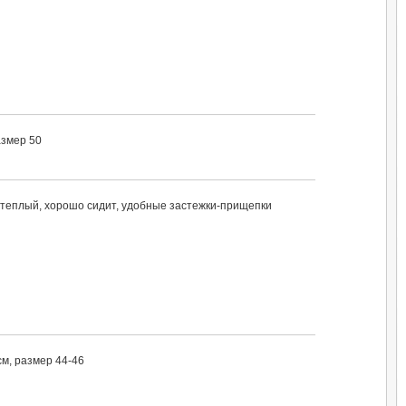
азмер 50
ь теплый, хорошо сидит, удобные застежки-прищепки
м, размер 44-46