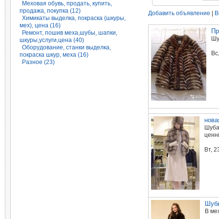
Меховая обувь, продать, купить,
продажа, покупка (12)
Добавить объявление
|
В
Химикаты выделка, покраска (шкуры,
мех), цена (16)
Пр
Ремонт, пошив меха,шубы, шапки,
Шу
шкуры,услуги,цена (40)
Оборудование, станки выделка,
Вc
покраска шкур, меха (16)
Разное (23)
нова
Шуба
ценни
Вт, 
Шубы
В ме