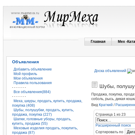
Главная
Мех -Кат
Объявления
Добавить объявление
Доска объявлений
Мой профиль
Мои объявления
Правила пользования
Шубы, полушуб
- - - - - - -
Все объявления(884)
Продажа, покупка, продат
- - - - - - -
соболь, рысь, дикая кошк
Меха, шкуры, продать, купить, продажа,
Вид
Краткий
/
Расширен
покупка (408)
Шубы, полушубки, продать, купить,
Страница 1 из 23
продажа, покупка (227)
Шапки, головные уборы, продать,
купить, продажа (55)
Расширенный поиск
Меховые изделия продать, покупить,
Сортировать по
продажа (87)