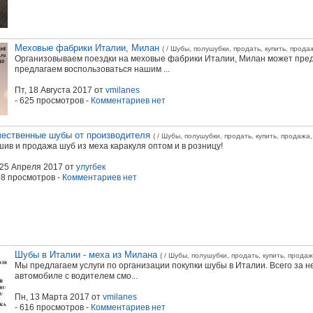
Меховые фабрики Италии, Милан
( / Шубы, полушубки, продать, купить, продаж
Организовываем поездки на меховые фабрики Италии, Милан может пред
предлагаем воспользоваться нашим ...
Пт, 18 Августа 2017
от
vmilanes
- 625 просмотров -
Комментариев нет
чественные шубы от производителя
( / Шубы, полушубки, продать, купить, продажа,
ив и продажа шуб из меха каракуля оптом и в розницу!
 25 Апреля 2017
от
улугбек
98 просмотров -
Комментариев нет
Шубы в Италии - меха из Милана
( / Шубы, полушубки, продать, купить, продаж
Мы предлагаем услуги по организации покупки шубы в Италии. Всего за н
автомобиле с водителем смо...
Пн, 13 Марта 2017
от
vmilanes
- 616 просмотров -
Комментариев нет