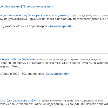
се объявления
|
Правила пользования
одам норковую шубу на раскрой или поделки
( / Шубы, полушубки, продать, куп
бу из кусочков меха норки мех не лезет в нескольких местах расходятся ш
, 1 Декабря 2019
- 797 просмотров -
Комментарии(63)
я шуба соболь баргузин
( / Шубы, полушубки, продать, купить, продажа, покупка)
 соболиная фирмы LENA(салон класса люкс СПБ) данная шуба была куплена го
к и чип. Мех...
23 Апреля 2019
- 601 просмотров -
Комментарии(6)
 из баргузинского соболя
( / Шубы, полушубки, продать, купить, продажа, покупка)
ховом салоне "NorthFox" более 70 моделей шуб из соболя. Вы можете приеха