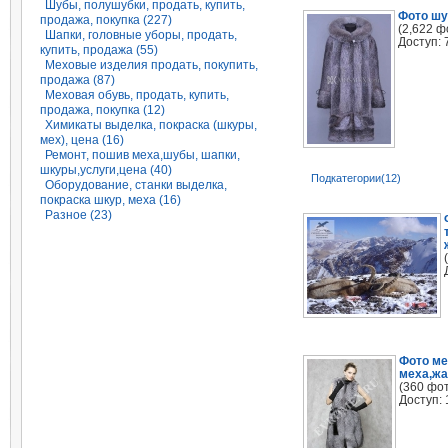
Шубы, полушубки, продать, купить,
Фото шу
продажа, покупка (227)
(2,622 ф
Шапки, головные уборы, продать,
Доступ: 
купить, продажа (55)
Меховые изделия продать, покупить,
продажа (87)
Меховая обувь, продать, купить,
продажа, покупка (12)
Химикаты выделка, покраска (шкуры,
мех), цена (16)
Ремонт, пошив меха,шубы, шапки,
шкуры,услуги,цена (40)
Подкатегории(12)
Оборудование, станки выделка,
покраска шкур, меха (16)
Разное (23)
Фото м
меха,ж
(360 фо
Доступ: 