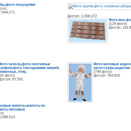
бы,фото полушубки
ото)
7,044,171
Доступ: 1,008,372
Фото мех,ф
(129 фото)
Доступ: 142,
Фото чучела,фото охотничьи
Фото меховые издел
трофеи,фото таксодермия зверей,
аксессуары,изделия 
животных, птиц
(799 фото)
(41 фото)
Доступ: 784,910
Доступ: 67,501
еховые жилеты,жилеты из
акеты меховые
то)
1,088,514