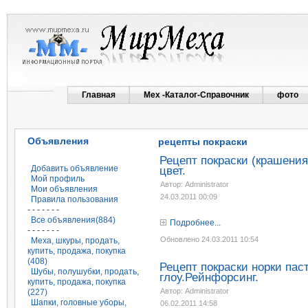
Главная
Мех -Каталог-Справочник
фото
Объявления
рецепты покраски
Рецепт покраски (крашения
Добавить объявление
цвет.
Мой профиль
Автор: Administrator
Мои объявления
24.03.2011 00:09
Правила пользования
- - - - - - -
Все объявления(884)
Подробнее...
- - - - - - -
Обновлено 24.03.2011 10:54
Меха, шкуры, продать,
купить, продажа, покупка
(408)
Рецепт покраски норки паст
Шубы, полушубки, продать,
глоу.Рейнфорсинг.
купить, продажа, покупка
Автор: Administrator
(227)
Шапки, головные уборы,
06.02.2011 14:58