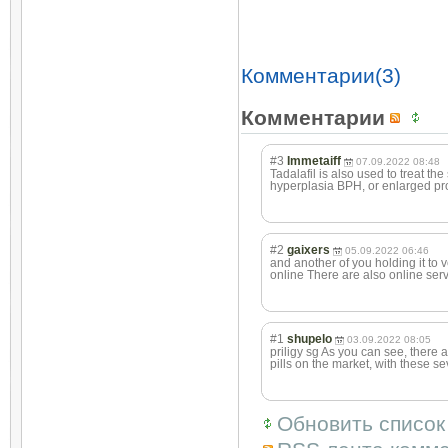
Комментарии(3)
Комментарии
#3
Immetaiff
07.09.2022 08:48
Tadalafil is also used to treat th
hyperplasia BPH, or enlarged pro
#2
gaixers
05.09.2022 06:46
and another of you holding it to v
online There are also online serv
#1
shupelo
03.09.2022 08:05
priligy sg As you can see, there 
pills on the market, with these s
Обновить список