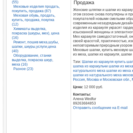
Продажа
(55)
Меховые изделия продать,
Женские шляпки и шапки из каракул
покупить, продажа (87)
этом сезоне снова популярны и п
Меховая обувь, продать,
покупателей новыми смелыми обр
купить, продажа, покупка
современным незаурядным дизай
(12)
изделия из каракуля украсят гард
Химикаты выделка,
изысканной женщины и элегантног
покраска (шкуры, мех), цена
Мех каракуля самодостаточный, о
(16)
своей красотой, практичностью, и
Ремонт, пошив меха,шубы,
неповторимым природным узором 
шапки, шкуры,услуги,цена
Меховые шапки, купить меховую ша
(40)
из меха, шапки из каракуля, шапки
Оборудование, станки
выделка, покраска шкур,
Тэги:
Шапки из каракуля
купить шап
меха (16)
шапка из каракульчи
шапки из мех
Разное (23)
натурального меха
шапки из меха 
шапки из натурального меха
мехов
Россия
,
Москва и Московская обл.
,
Цена:
12 000 руб.
Контакты:
Алена Wedfur
89263684853
Отправить сообщение на E-mail