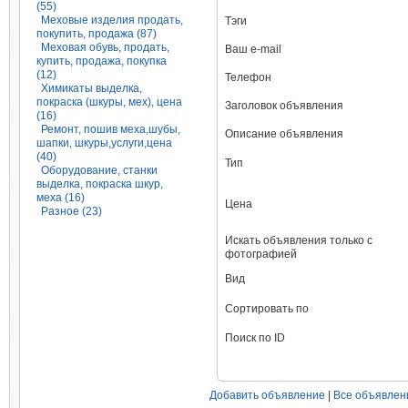
(55)
Меховые изделия продать,
Тэги
покупить, продажа (87)
Меховая обувь, продать,
Ваш e-mail
купить, продажа, покупка
(12)
Телефон
Химикаты выделка,
покраска (шкуры, мех), цена
Заголовок объявления
(16)
Ремонт, пошив меха,шубы,
Описание объявления
шапки, шкуры,услуги,цена
(40)
Тип
Оборудование, станки
выделка, покраска шкур,
меха (16)
Цена
Разное (23)
Искать объявления только с
фотографией
Вид
Сортировать по
Поиск по ID
Добавить объявление
|
Все объявлен