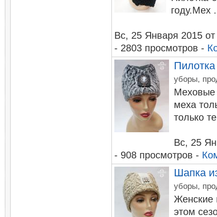
году.Мех .
Вc, 25 Января 2015
о
- 2803 просмотров -
К
Пилотка 
уборы, про
Меховые 
меха тол
только те
Вc, 25 Я
- 908 просмотров -
Ко
Шапка и
уборы, про
Женские 
этом сез