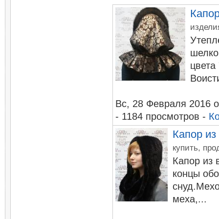
Капор
изделия
Утепл
шелко
цвета 
Воисти
Вc, 28 Февраля 2016
о
- 1184 просмотров -
К
Капор из
купить, про
Капор из 
концы обо
снуд.Мех
меха,...