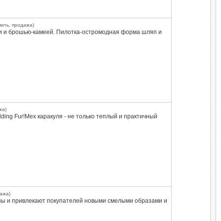
пить, продажа)
мши и брошью-камеей. Пилотка-остромодная форма шляп и
жа)
ding Fur!Мех каракуля - не только теплый и практичный
дажа)
ярны и привлекают покупателей новыми смелыми образами и