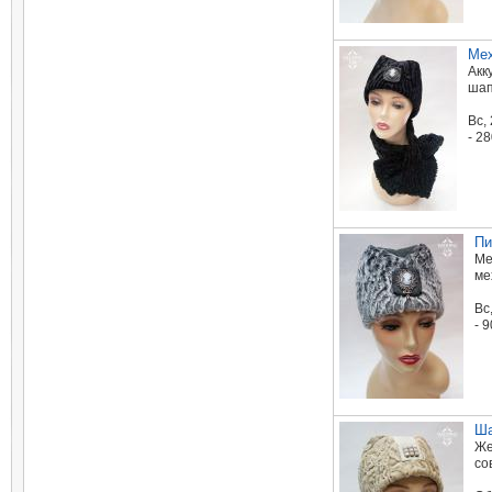
Мех
Акк
шап
Вc,
- 2
Пи
Ме
ме
Вc
- 
Ша
Же
со