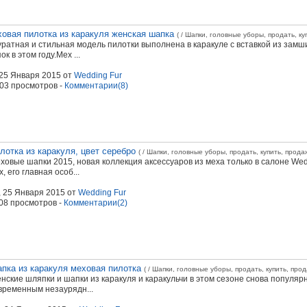
овая пилотка из каракуля женская шапка
( / Шапки, головные уборы, продать, ку
уратная и стильная модель пилотки выполнена в каракуле с вставкой из за
ок в этом году.Мех ...
 25 Января 2015
от
Wedding Fur
803 просмотров -
Комментарии(8)
лотка из каракуля, цвет серебро
( / Шапки, головные уборы, продать, купить, прода
ховые шапки 2015, новая коллекция аксессуаров из меха только в салоне Wed
х, его главная особ...
, 25 Января 2015
от
Wedding Fur
908 просмотров -
Комментарии(2)
пка из каракуля меховая пилотка
( / Шапки, головные уборы, продать, купить, про
нские шляпки и шапки из каракуля и каракульчи в этом сезоне снова попул
временным незаурядн...