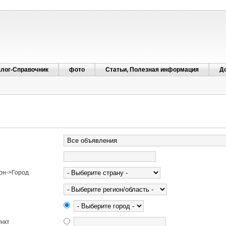
алог-Справочник
фото
Статьи, Полезная информация
Д
он->Город
нкт