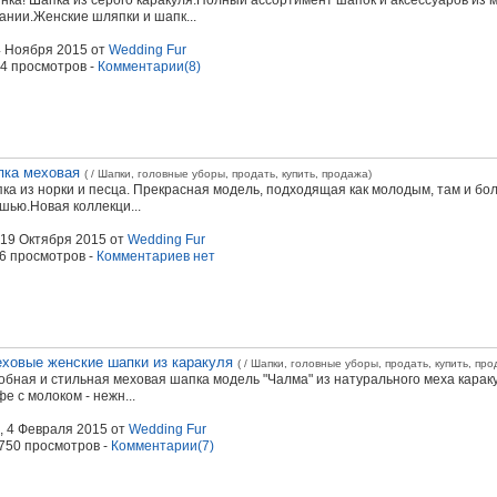
нка! Шапка из серого каракуля.Полный ассортимент шапок и аксессуаров из
ании.Женские шляпки и шапк...
4 Ноября 2015
от
Wedding Fur
04 просмотров -
Комментарии(8)
ка меховая
( / Шапки, головные уборы, продать, купить, продажа)
ка из норки и песца. Прекрасная модель, подходящая как молодым, там и б
шью.Новая коллекци...
 19 Октября 2015
от
Wedding Fur
86 просмотров -
Комментариев нет
ховые женские шапки из каракуля
( / Шапки, головные уборы, продать, купить, про
обная и стильная меховая шапка модель "Чалма" из натурального меха караку
фе с молоком - нежн...
, 4 Февраля 2015
от
Wedding Fur
1750 просмотров -
Комментарии(7)