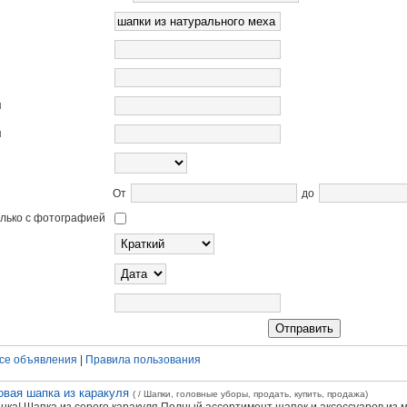
я
я
От
до
олько с фотографией
се объявления
|
Правила пользования
вая шапка из каракуля
( / Шапки, головные уборы, продать, купить, продажа)