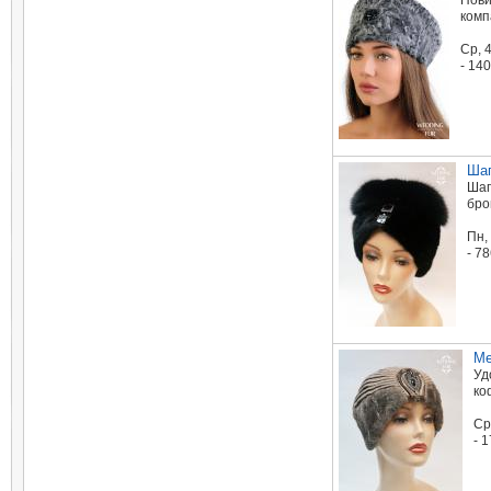
Нови
комп
Ср, 
- 14
Шап
Шап
бро
Пн,
- 7
Ме
Уд
ко
Ср
- 