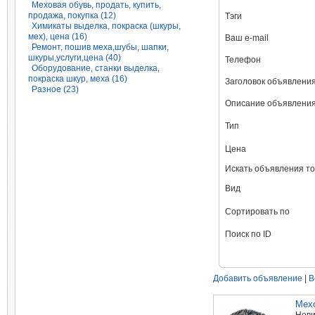
Меховая обувь, продать, купить,
продажа, покупка (12)
Тэги
Химикаты выделка, покраска (шкуры,
мех), цена (16)
Ваш e-mail
Ремонт, пошив меха,шубы, шапки,
шкуры,услуги,цена (40)
Телефон
Оборудование, станки выделка,
покраска шкур, меха (16)
Заголовок объявлени
Разное (23)
Описание объявлени
Тип
Цена
Искать объявления т
Вид
Сортировать по
Поиск по ID
Добавить объявление
|
В
Мехо