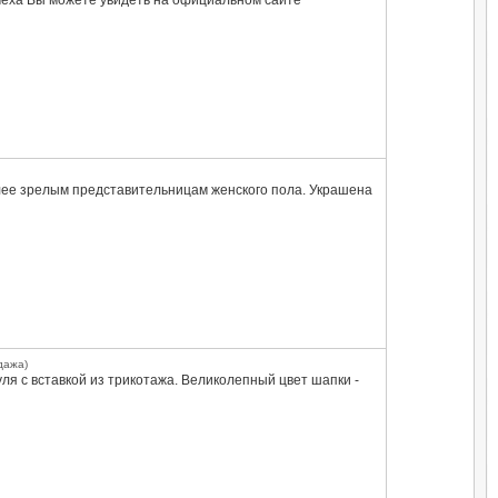
 меха Вы можете увидеть на официальном сайте
олее зрелым представительницам женского пола. Украшена
дажа)
ля с вставкой из трикотажа. Великолепный цвет шапки -