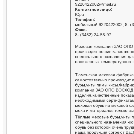
9220422002@mail.ru
Контактное лицо:
Юра
Телефон:
мобильный 9220422002, 8- (34
Факс:
8- (3452) 24-55-97
Меховая компания ЗАО ОПО
производит пошив качествен
специального назначения для
пониженных температурных п
Тюменская меховая фабрик
самостоятельно производит и
буры,унты,пимы,кисы.Фабрик
компании ЗАО ОПО ВОСХОД п
изделия,качественные показ
необходимыми сертификатами
меховая обувь на меховой фа
меха и материалов только вы
Тёплые меховые буры,унты,п
специального назначения -
обувь без которой очень труд
наша продукция согреют Вас!