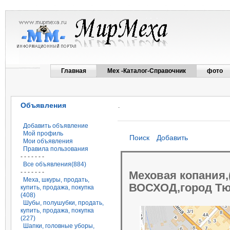
Главная
Мех -Каталог-Справочник
фото
Объявления
.
Добавить объявление
Мой профиль
Поиск
Добавить
Мои объявления
Правила пользования
- - - - - - -
Все объявления(884)
- - - - - - -
Меховая копания
Меха, шкуры, продать,
ВОСХОД,город Т
купить, продажа, покупка
(408)
Шубы, полушубки, продать,
купить, продажа, покупка
(227)
Шапки, головные уборы,