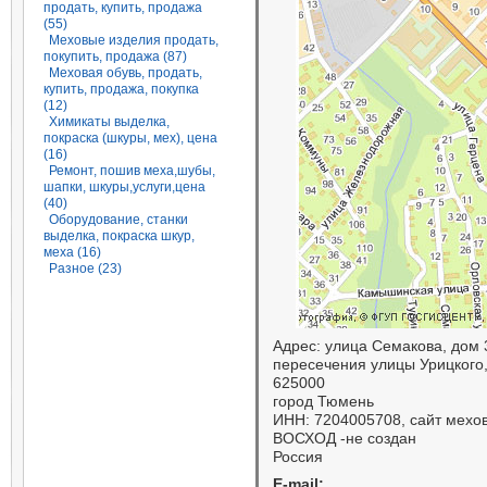
продать, купить, продажа
(55)
Меховые изделия продать,
покупить, продажа (87)
Меховая обувь, продать,
купить, продажа, покупка
(12)
Химикаты выделка,
покраска (шкуры, мех), цена
(16)
Ремонт, пошив меха,шубы,
шапки, шкуры,услуги,цена
(40)
Оборудование, станки
выделка, покраска шкур,
меха (16)
Разное (23)
Адрес: улица Семакова, дом 3
пересечения улицы Урицкого
625000
город Тюмень
ИНН: 7204005708, сайт мехо
ВОСХОД -не создан
Россия
E-mail: