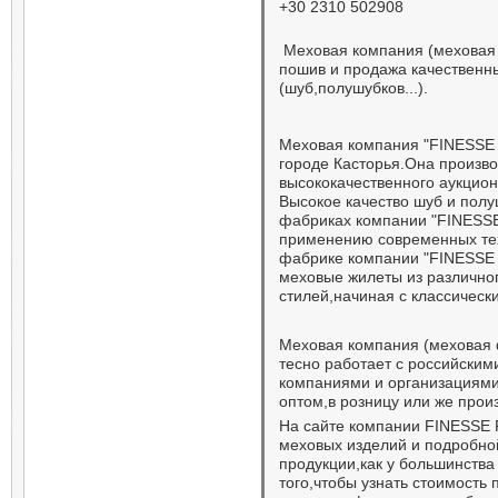
+30 2310 502908
Меховая компания (меховая 
пошив и продажа качественн
(шуб,полушубков...).
Меховая компания "FINESSE
городе Касторья.Она произв
высококачественного аукцио
Высокое качество шуб и пол
фабриках компании "FINESSE
применению современных тех
фабрике компании "FINESSE
меховые жилеты из различно
стилей,начиная с классическ
Меховая компания (меховая
тесно работает с российски
компаниями и организациями
оптом,в розницу или же произ
На сайте компании FINESSE 
меховых изделий и подробн
продукции,как у большинств
того,чтобы узнать стоимость