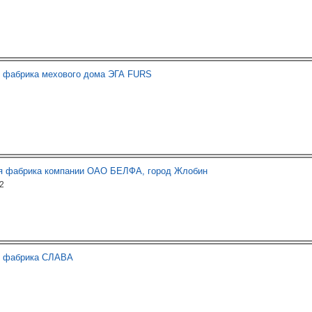
я фабрика мехового дома ЭГА FURS
я фабрика компании ОАО БЕЛФА, город Жлобин
2
я фабрика СЛАВА