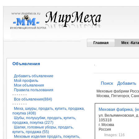
Главная
Мех -Кат
Объявления
.
Добавить объявление
Мой профиль
Поиск
Добавить
Мои объявления
Правила пользования
Меховые фабрики Росси
- - - - - - -
Москва, Пятигорск, Санк
Все объявления(884)
- - - - - - -
Меха, шкуры, продать, купить, продажа,
Меховая фабрика, (
покупка (408)
ул. Вельяминовская, д.
Шубы, полушубки, продать, купить,
105318
продажа, покупка (227)
г. Москва
Шапки, головные уборы, продать,
Россия
купить, продажа (55)
Images: 116
Меховые изделия продать, покупить,