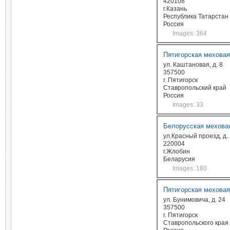
420108
г.Казань
Республика Татарстан
Россия
Images: 364
Пятигорская мехова
ул. Каштановая, д. 8
357500
г. Пятигорск
Ставропольский край
Россия
Images: 33
Белорусская мехова
ул.Красный проезд, д. 
220004
г.Жлобин
Беларусия
Images: 180
Пятигорская мехова
ул. Бунимовича, д. 24
357500
г. Пятигорск
Ставропольского края