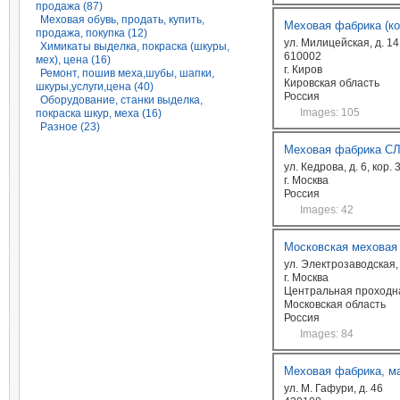
продажа (87)
Меховая обувь, продать, купить,
Меховая фабрика (к
продажа, покупка (12)
ул. Милицейская, д. 14
Химикаты выделка, покраска (шкуры,
610002
мех), цена (16)
г. Киров
Ремонт, пошив меха,шубы, шапки,
Кировская область
шкуры,услуги,цена (40)
Россия
Оборудование, станки выделка,
Images: 105
покраска шкур, меха (16)
Разное (23)
Меховая фабрика С
ул. Кедрова, д. 6, кор. 3
г. Москва
Россия
Images: 42
Московская меховая
ул. Электрозаводская, 
г. Москва
Центральная проходна
Московская область
Россия
Images: 84
Меховая фабрика, м
ул. М. Гафури, д. 46