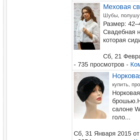
Меховая св
Шубы, полушуб
Размер: 42–
Свадебная н
которая сиди
Сб, 21 Февр
- 735 просмотров -
Ко
Норкова
купить, пр
Норковая
брошью.Н
салоне W
голо...
Сб, 31 Января 2015
о