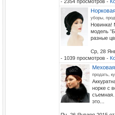
- 2354 просмотров -
К
Норковая
уборы, прод
Новинка! 
модель "Б
разные цв
Ср, 28 Ян
- 1039 просмотров -
К
Меховая
продать, к
Аккуратн
норке с 
съемная.
это...
Пн, 26 Января 2015
о