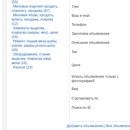
(55)
Меховые изделия продать,
Тэги
покупить, продажа (87)
Меховая обувь, продать,
Ваш e-mail
купить, продажа, покупка
(12)
Телефон
Химикаты выделка,
покраска (шкуры, мех), цена
Заголовок объявления
(16)
Ремонт, пошив меха,шубы,
Описание объявления
шапки, шкуры,услуги,цена
(40)
Тип
Оборудование, станки
выделка, покраска шкур,
меха (16)
Цена
Разное (23)
Искать объявления только с
фотографией
Вид
Сортировать по
Поиск по ID
Добавить объявление
|
Все объявлен